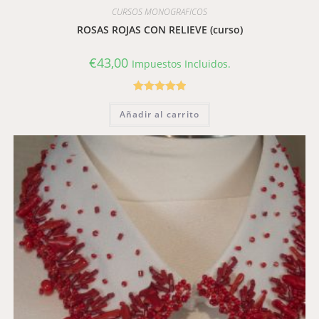
CURSOS MONOGRAFICOS
ROSAS ROJAS CON RELIEVE (curso)
€
43,00
Impuestos Incluidos.
Valorado con
Añadir al carrito
5.00
de 5