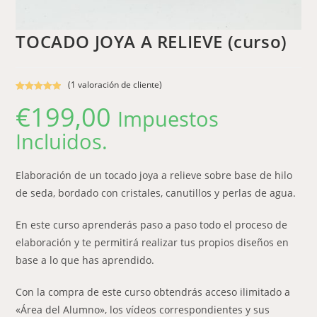
TOCADO JOYA A RELIEVE (curso)
(
1
valoración de cliente)
Valorado con
1
€
199,00
Impuestos
5.00
de 5 en
base a
Incluidos.
valoración de
un cliente
Elaboración de un tocado joya a relieve sobre base de hilo
de seda, bordado con cristales, canutillos y perlas de agua.
En este curso aprenderás paso a paso todo el proceso de
elaboración y te permitirá realizar tus propios diseños en
base a lo que has aprendido.
Con la compra de este curso obtendrás acceso ilimitado a
«Área del Alumno», los vídeos correspondientes y sus