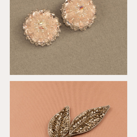
€
18,00
€
38,00