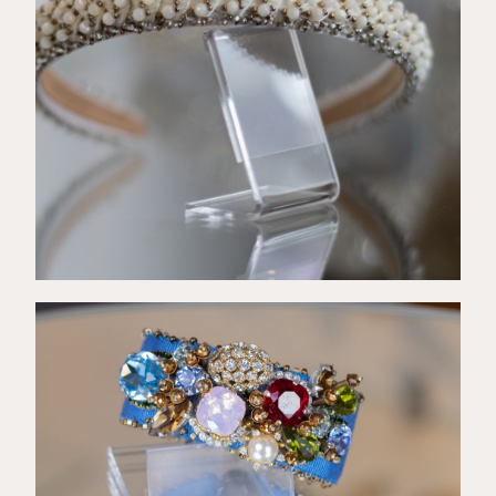
€
98,00
€
52,00