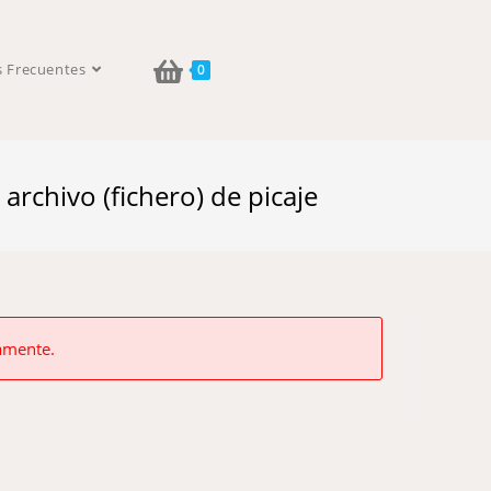
s Frecuentes
0
rchivo (fichero) de picaje
vamente.